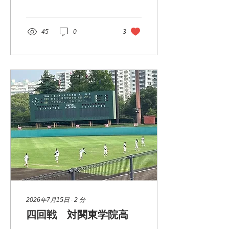
翠嵐 18日（火）9時半〜
対大師・鶴見総合 となりま
した。 奮闘を期待しましょ
う。
45
0
3
2026年7月15日
∙
2
分
四回戦 対関東学院高