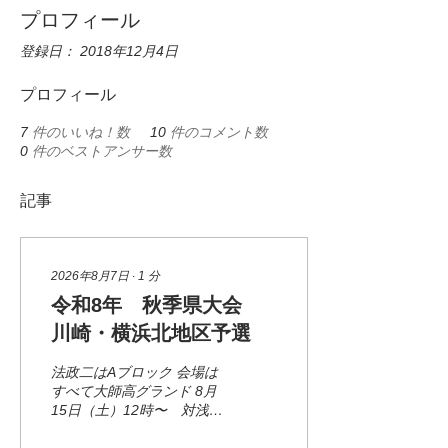
プロフィール
登録日： 2018年12月4日
プロフィール
7
件のいいね！数
10
件のコメント数
0
件のベストアンサー数
記事
2026年8月7日
∙
1
分
令和8年 秋季県大会
川崎・横浜北地区予選
法政二はAブロック 会場は
すべて大師高グランド 8月
15日（土）12時〜 対浅野
16日（日）12時〜 対横浜