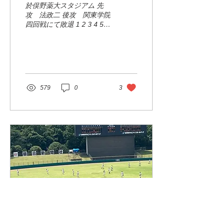
於俣野薬大スタジアム 先
攻 法政二 後攻 関東学院
四回戦にて敗退 1 2 3 4 5 6
7 8 9 R 法 0 3 0 0 0 0 0 0 0
3 関 5 0 0 0 0 0 0 0 x 5 1
右 上田 2 一 平松 3 左
柴田 走 當房 左 漆戸
4 二 榑松 5 中 神澤 6
遊 大江 7 指 一色 8 捕
579
0
3
江澤 9 三 松尾 打 田中
P 大塚→松田 九回表 代
打 田中 右飛 上田 中飛
平松 右飛 八回ウラ 中飛
遊撃強襲安打 一、二塁間で
挟みアウト 左中間三塁打
左飛 八回表 大江 二ゴロ
一色 一ゴロ 江澤 中飛
七回ウラ 二塁内野安打 三
振 三振 三飛 七回表 上田
二ゴロ 平松 遊ゴロ 柴
田 死球 榑松 四球 代
走 當房 神澤 左飛 六回
ウラ 三振 四球 盗塁阻止 左