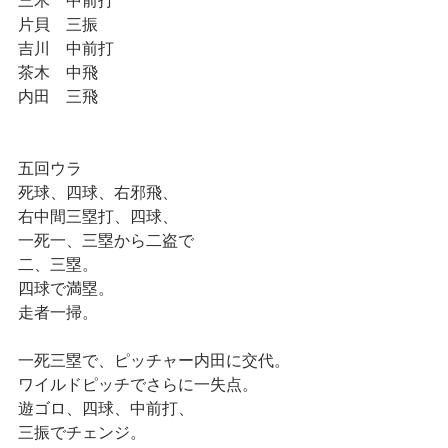
三木　中前打
片貝　三振
吉川　中前打
茶木　中飛
内田　三飛
五回ウラ
死球、四球、右邪飛、
右中間三塁打、四球、
一死一、三塁から二盗で
二、三塁。
四球で満塁。
走者一掃。
一死三塁で、ピッチャー内田に交代。
ワイルドピッチでさらに一失点。
遊ゴロ、四球、中前打、
三振でチェンジ。