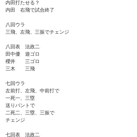
内田打たせる？
内田　右飛で試合終了
八回ウラ
三飛、左飛、三振でチェンジ
八回表　法政二
田中優　遊ゴロ
櫻井　　三ゴロ
三木　　三飛
七回ウラ
左前打、左飛、中前打で
一死一、三塁
送りバントで
二死二、三塁、三振で
チェンジ
七回表　法政二