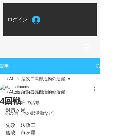
ログイン
記事
（ALL）法政二高部活動の活躍
shibaccs
（ALL）法政二高部活動の活躍
2023年7月16日
読了時間: 2分
4回戦
硬式野球部の活動
対市ヶ尾
その他（他の部活動など）
先攻　法政二
後攻　市ヶ尾