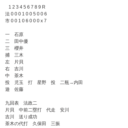
   1 2 3 4 5 6 7 8 9 R
法 0 0 0 1 0 0 5 0 0 6
市 0 0 1 0 6 0 0 0 x 7
一　石原
二　田中優
三　櫻井
捕　三木
左　片貝
右　吉川
中　茶木
投　児玉　打　星野　投　二瓶→内田
遊　佐藤
九回表　法政二
片貝　中前二塁打　代走　安川
吉川　送り成功
茶木の代打　久保田　三振