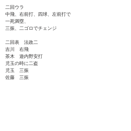
二回ウラ
中飛、右前打、四球、左前打で
一死満塁、
三振、二ゴロでチェンジ
二回表　法政二
吉川　右飛
茶木　遊内野安打
児玉の時に二盗
児玉　三振
佐藤　三振
一回ウラ
三振、右中間二塁打、三振、左飛でチ
ェンジ
一回表　法政二