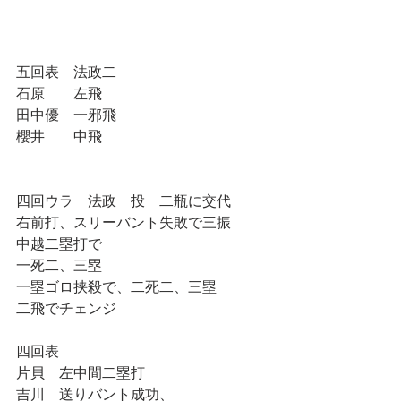
五回表　法政二
石原　　左飛
田中優　一邪飛
櫻井　　中飛
四回ウラ　法政　投　二瓶に交代
右前打、スリーバント失敗で三振
中越二塁打で
一死二、三塁
一塁ゴロ挟殺で、二死二、三塁
二飛でチェンジ
四回表
片貝　左中間二塁打
吉川　送りバント成功、