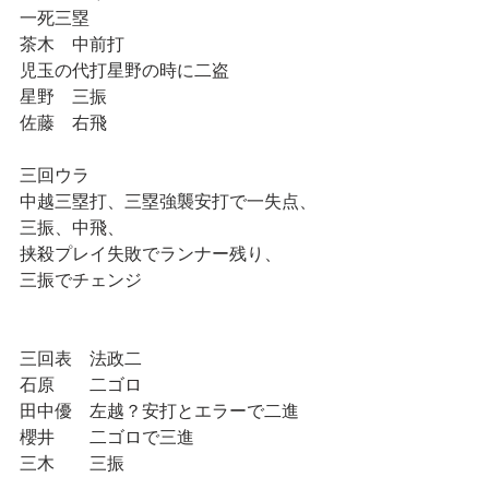
一死三塁
茶木　中前打
児玉の代打星野の時に二盗
星野　三振
佐藤　右飛
三回ウラ
中越三塁打、三塁強襲安打で一失点、
三振、中飛、
挟殺プレイ失敗でランナー残り、
三振でチェンジ
三回表　法政二
石原　　二ゴロ
田中優　左越？安打とエラーで二進
櫻井　　二ゴロで三進
三木　　三振