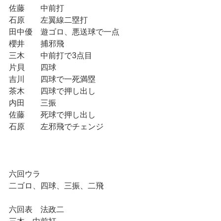
佐藤　　中前打
石原　　左翼線二塁打
田中優　遊ゴロ、悪送球で一点
櫻井　　捕邪飛
三木　　中前打で3点目
片貝　　四球
吉川　　四球で一死満塁
茶木　　四球で押し出し
内田　　三振
佐藤　　死球で押し出し
石原　　左邪飛でチェンジ
六回ウラ
二ゴロ、四球、三振、二飛
六回表　法政二