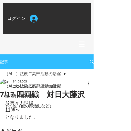
ログイン
記事
（ALL）法政二高部活動の活躍
shibaccs
（ALL）法政二高部活動の活躍
2024年7月16日
読了時間: 1分
7/17 四回戦 対日大藤沢
硬式野球部の活動
於等々力球場
その他（他の部活動など）
11時〜
となりました。