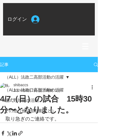
ログイン
記事
（ALL）法政二高部活動の活躍
shibaccs
（ALL）法政二高部活動の活躍
2024年4月7日
読了時間: 1分
4/7（日）の試合 15時30
硬式野球部の活動
分〜となりました。
その他（他の部活動など）
取り急ぎのご連絡です。