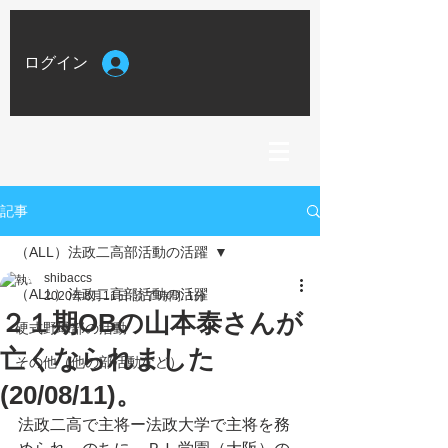
ログイン
記事
（ALL）法政二高部活動の活躍
shibaccs
（ALL）法政二高部活動の活躍
2020年8月11日
読了時間: 1分
２１期OBの山本泰さんが
硬式野球部の活動
亡くなられました
その他（他の部活動など）
(20/08/11)。
法政二高で主将ー法政大学で主将を務