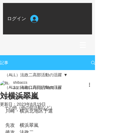
ログイン
記事
（ALL）法政二高部活動の活躍
shibaccs
（ALL）法政二高部活動の活躍
2023年8月17日
読了時間: 1分
対横浜翠嵐
硬式野球部の活動
更新日：
2023年8月19日
その他（他の部活動など）
川崎・横浜北地区予選
先攻　横浜翠嵐
後攻　法政二