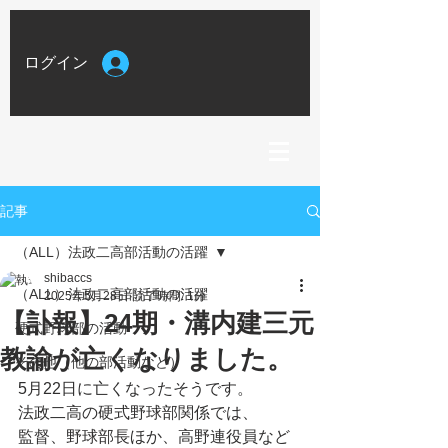
ログイン
記事
（ALL）法政二高部活動の活躍
shibaccs
（ALL）法政二高部活動の活躍
2025年5月28日
読了時間: 1分
【訃報】24期・溝内建三元
硬式野球部の活動
教諭が亡くなりました。
その他（他の部活動など）
5月22日に亡くなったそうです。
法政二高の硬式野球部関係では、
監督、野球部長ほか、高野連役員など