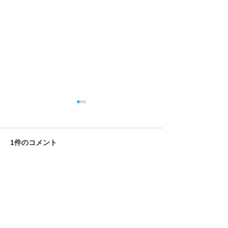
1件のコメント
四回戦 対関東学院高
コメントを追加…
三回戦 対星槎
高
最新順