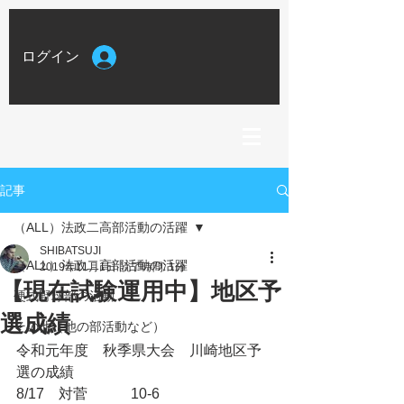
ログイン
記事
（ALL）法政二高部活動の活躍
SHIBATSUJI
（ALL）法政二高部活動の活躍
2019年11月1日
読了時間: 1分
【現在試験運用中】地区予
硬式野球部の活動
選成績
その他（他の部活動など）
令和元年度　秋季県大会　川崎地区予
選の成績
8/17　対菅　　　10-6